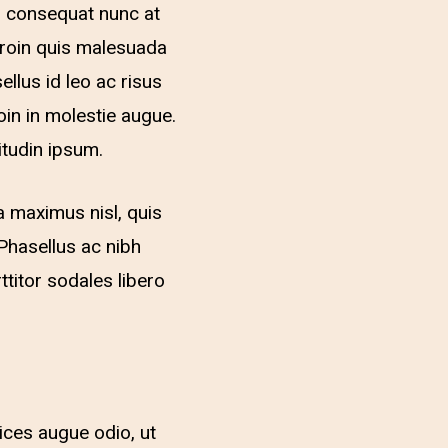
m consequat nunc at
Proin quis malesuada
llus id leo ac risus
roin in molestie augue.
itudin ipsum.
a maximus nisl, quis
Phasellus ac nibh
ttitor sodales libero
rices augue odio, ut