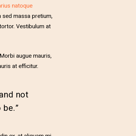
arius natoque
am sed massa pretium,
tortor. Vestibulum at
 Morbi augue mauris,
is at efficitur.
and not
 be.”