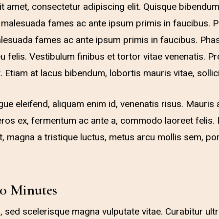
t amet, consectetur adipiscing elit. Quisque bibendu
et malesuada fames ac ante ipsum primis in faucibus. 
lesuada fames ac ante ipsum primis in faucibus. Phase
u felis. Vestibulum finibus et tortor vitae venenatis. P
. Etiam at lacus bibendum, lobortis mauris vitae, sollic
ue eleifend, aliquam enim id, venenatis risus. Mauris 
ros ex, fermentum ac ante a, commodo laoreet felis. 
it, magna a tristique luctus, metus arcu mollis sem, por
10 Minutes
sl, sed scelerisque magna vulputate vitae. Curabitur ult