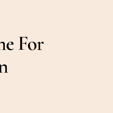
me For
n