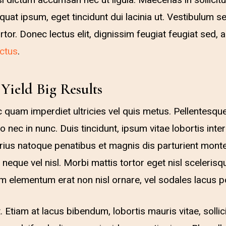
sl dictum accumsan nec ut ligula. Maecenas in sollicitu
at ipsum, eget tincidunt dui lacinia ut. Vestibulum se
or. Donec lectus elit, dignissim feugiat feugiat sed, al
ctus
.
Yield Big Results
 quam imperdiet ultricies vel quis metus. Pellentesque
nec in nunc. Duis tincidunt, ipsum vitae lobortis int
varius natoque penatibus et magnis dis parturient monte
 neque vel nisl. Morbi mattis tortor eget nisl sceleri
m elementum erat non nisl ornare, vel sodales lacus p
. Etiam at lacus bibendum, lobortis mauris vitae, sollic