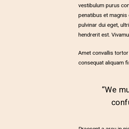
vestibulum purus con
penatibus et magnis 
pulvinar dui eget, ul
hendrerit est. Vivam
Amet convallis torto
consequat aliquam fini
“We mu
conf