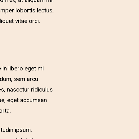
din ex, at aliquam mi.
mper lobortis lectus,
iquet vitae orci.
 in libero eget mi
erdum, sem arcu
s, nascetur ridiculus
sque, eget accumsan
orta.
itudin ipsum.