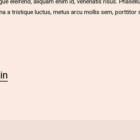
ue eleifend, aliquam enim id, venenatis risus. Phasellu
a a tristique luctus, metus arcu mollis sem, porttitor s
in